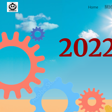
關
Home
Sk
2022