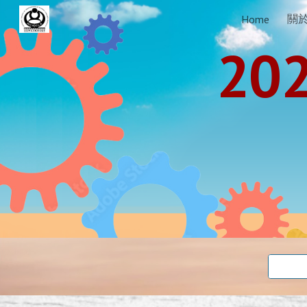
關
Home
Sk
20